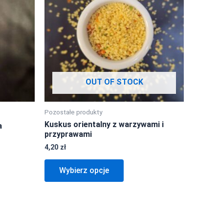
wiele
ów.
wariantów.
Opcje
można
wybrać
na
OUT OF STOCK
stronie
tu
produktu
Pozostałe produkty
Kuskus orientalny z warzywami i
a
przyprawami
4,20
zł
Wybierz opcje