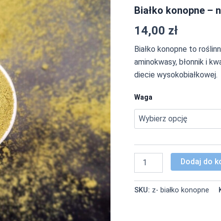
naturalne
Białko konopne – n
źródło
energii
14,00
zł
i
aminokwasów
Białko konopne to rośli
aminokwasy, błonnik i kw
diecie wysokobiałkowej.
Waga
Dodaj do k
SKU:
z- białko konopne