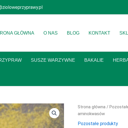
@zioloweprzyprawy.pl
RONA GŁÓWNA
O NAS
BLOG
KONTAKT
SK
PRZYPRAW
SUSZE WARZYWNE
BAKALIE
HERB
ilość
Strona główna
/
Pozostał
Białko
aminokwasów
konopne
Pozostałe produkty
–