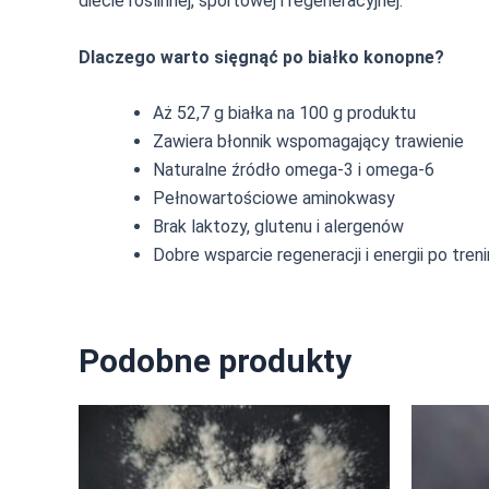
diecie roślinnej, sportowej i regeneracyjnej.
Dlaczego warto sięgnąć po białko konopne?
Aż 52,7 g białka na 100 g produktu
Zawiera błonnik wspomagający trawienie
Naturalne źródło omega-3 i omega-6
Pełnowartościowe aminokwasy
Brak laktozy, glutenu i alergenów
Dobre wsparcie regeneracji i energii po tren
Podobne produkty
Ten
produkt
ma