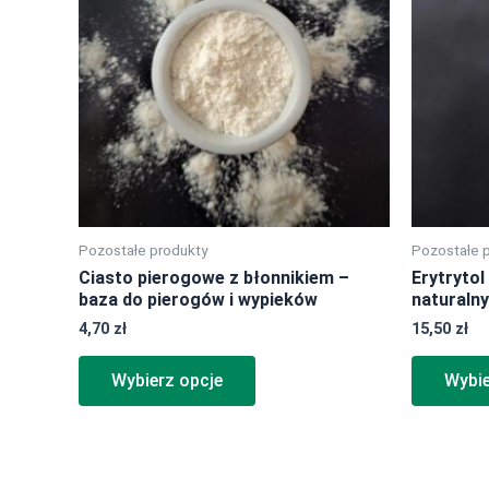
wiele
wariantów.
Opcje
można
wybrać
na
stronie
produktu
Pozostałe produkty
Pozostałe 
Ciasto pierogowe z błonnikiem –
Erytrytol
baza do pierogów i wypieków
naturaln
4,70
zł
15,50
zł
Wybierz opcje
Wybie