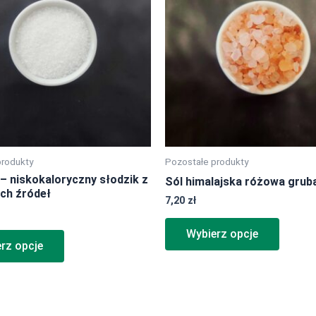
wiele
wiele
wariantów.
wariant
Opcje
Opcje
można
można
wybrać
wybrać
na
na
stronie
stronie
produktu
produk
produkty
Pozostałe produkty
 – niskokaloryczny słodzik z
Sól himalajska różowa grub
ych źródeł
7,20
zł
Wybierz opcje
rz opcje