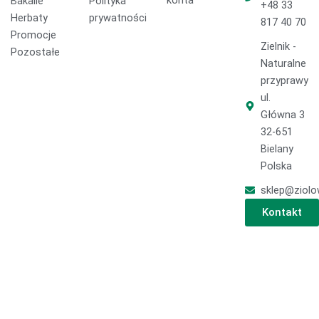
konta
Bakalie
Polityka
+48 33
k
a
Herbaty
prywatności
817 40 70
m
Promocje
Zielnik -
Pozostałe
Naturalne
przyprawy
ul.
Główna 3
32-651
Bielany
Polska
sklep@ziolo
Kontakt