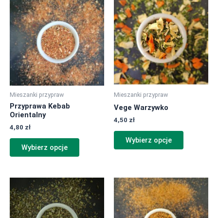
produkt
produkt
ma
ma
wiele
wiele
wariantów.
wariantów.
Opcje
Opcje
można
można
wybrać
wybrać
na
na
Mieszanki przypraw
Mieszanki przypraw
stronie
stronie
Przyprawa Kebab
Vege Warzywko
produktu
produktu
Orientalny
4,50
zł
4,80
zł
Wybierz opcje
Wybierz opcje
Ten
Ten
produkt
produkt
ma
ma