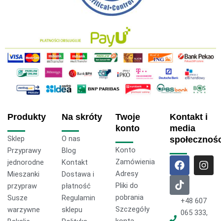
Produkty
Na skróty
Twoje
Kontakt i
konto
media
Sklep
O nas
społecznoś
Konto
Przyprawy
Blog
F
T
I
Zamówienia
jednorodne
Kontakt
a
i
n
Adresy
Mieszanki
Dostawa i
c
k
s
Pliki do
przypraw
płatność
e
t
t
pobrania
Susze
Regulamin
b
o
a
+48 607
o
k
g
Szczegóły
warzywne
sklepu
065 333,
o
r