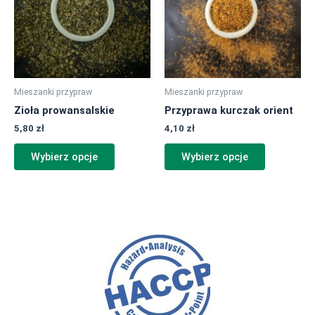
wiele
wiele
wariantów.
wariantów.
Opcje
Opcje
można
można
wybrać
wybrać
na
na
Mieszanki przypraw
Mieszanki przypraw
stronie
stronie
Zioła prowansalskie
Przyprawa kurczak orient
produktu
produktu
5,80
zł
4,10
zł
Wybierz opcje
Wybierz opcje