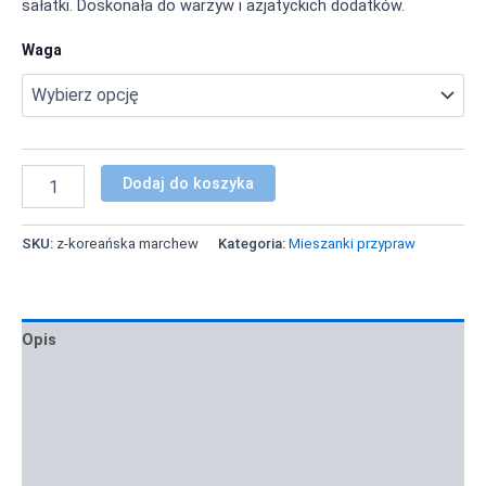
sałatki. Doskonała do warzyw i azjatyckich dodatków.
Waga
Dodaj do koszyka
SKU:
z-koreańska marchew
Kategoria:
Mieszanki przypraw
Opis
Informacje dodatkowe
Zastosowanie i inspiracje
Informacja żywieniowa