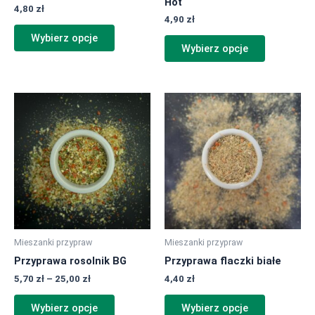
Hot
4,80
zł
4,90
zł
Wybierz opcje
Wybierz opcje
Zakres
Ten
Ten
cen:
produkt
produkt
od
ma
ma
5,70 zł
do
wiele
wiele
25,00 zł
wariantów.
wariantów.
Opcje
Opcje
można
można
wybrać
wybrać
na
na
Mieszanki przypraw
Mieszanki przypraw
stronie
stronie
Przyprawa rosolnik BG
Przyprawa flaczki białe
produktu
produktu
5,70
zł
–
25,00
zł
4,40
zł
Wybierz opcje
Wybierz opcje