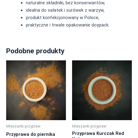
naturalne składniki, bez konserwantów,
idealna do sałatek i surówek z warzyw,
produkt konfekcjonowany w Polsce,
praktyczne i trwałe opakowanie doypack.
Podobne produkty
Ten
Ten
produkt
produkt
ma
ma
wiele
wiele
wariantów.
wariantów.
Opcje
Opcje
można
można
wybrać
wybrać
na
na
Mieszanki przypraw
Mieszanki przypraw
stronie
stronie
Przyprawa Kurczak Red
Przyprawa do piernika
produktu
produktu