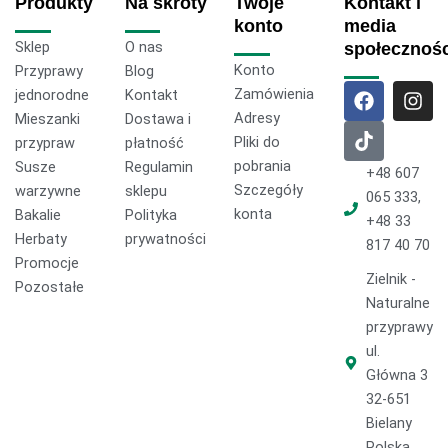
Produkty
Na skróty
Twoje
Kontakt i
konto
media
Sklep
O nas
społecznoś
Konto
Przyprawy
Blog
F
T
I
Zamówienia
jednorodne
Kontakt
a
i
n
Adresy
Mieszanki
Dostawa i
c
k
s
Pliki do
przypraw
płatność
e
t
t
pobrania
Susze
Regulamin
b
o
a
+48 607
o
k
g
Szczegóły
warzywne
sklepu
065 333,
o
r
konta
Bakalie
Polityka
+48 33
k
a
Herbaty
prywatności
817 40 70
m
Promocje
Zielnik -
Pozostałe
Naturalne
przyprawy
ul.
Główna 3
32-651
Bielany
Polska