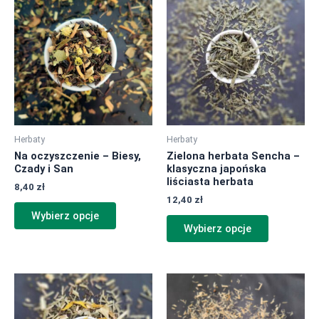
produkt
produkt
ma
ma
wiele
wiele
wariantów.
wariantów.
Opcje
Opcje
można
można
wybrać
wybrać
na
na
Herbaty
Herbaty
stronie
stronie
Na oczyszczenie – Biesy,
Zielona herbata Sencha –
produktu
produktu
Czady i San
klasyczna japońska
liściasta herbata
8,40
zł
12,40
zł
Wybierz opcje
Wybierz opcje
Ten
Ten
produkt
produkt
ma
ma