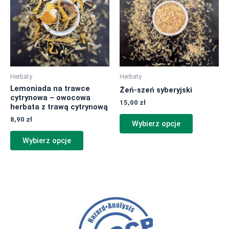
wiele
wiele
wariantów.
wariantów.
Opcje
Opcje
można
można
wybrać
wybrać
na
na
Herbaty
Herbaty
stronie
stronie
Lemoniada na trawce
Żeń-szeń syberyjski
produktu
produktu
cytrynowa – owocowa
15,00
zł
herbata z trawą cytrynową
8,90
zł
Wybierz opcje
Wybierz opcje