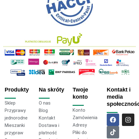
Produkty
Na skróty
Twoje
Kontakt i
konto
media
Sklep
O nas
społecznoś
Konto
Przyprawy
Blog
F
T
I
Zamówienia
jednorodne
Kontakt
a
i
n
Adresy
Mieszanki
Dostawa i
c
k
s
Pliki do
przypraw
płatność
e
t
t