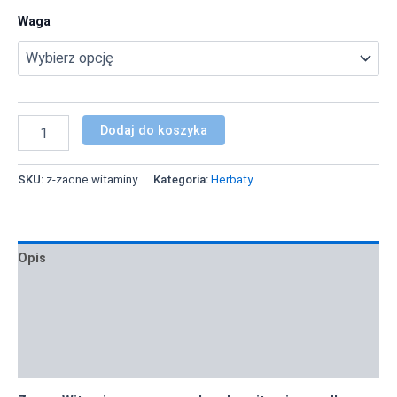
Waga
Dodaj do koszyka
SKU:
z-zacne witaminy
Kategoria:
Herbaty
Opis
Informacje dodatkowe
Zastosowanie i inspiracje
Informacja żywieniowa