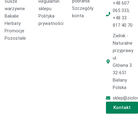
pobrania
Susze
Regulamin
b
o
a
+48 607
o
k
g
Szczegóły
warzywne
sklepu
065 333,
o
r
konta
Bakalie
Polityka
+48 33
k
a
Herbaty
prywatności
817 40 70
m
Promocje
Zielnik -
Pozostałe
Naturalne
przyprawy
ul.
Główna 3
32-651
Bielany
Polska
sklep@ziolo
Kontakt