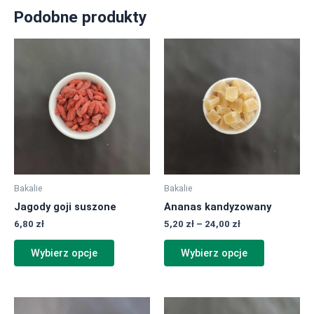
Podobne produkty
Zakres
Ten
Ten
cen:
produkt
produkt
od
ma
ma
5,20 zł
do
wiele
wiele
24,00 zł
wariantów.
wariantów.
Opcje
Opcje
można
można
wybrać
wybrać
na
na
Bakalie
Bakalie
stronie
stronie
Jagody goji suszone
Ananas kandyzowany
produktu
produktu
6,80
zł
5,20
zł
–
24,00
zł
Wybierz opcje
Wybierz opcje
Zakres
Ten
Ten