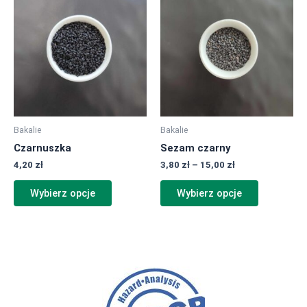
cen:
produkt
produkt
od
ma
ma
3,80 zł
do
wiele
wiele
15,00 zł
wariantów.
wariantów.
Opcje
Opcje
można
można
wybrać
wybrać
na
na
Bakalie
Bakalie
stronie
stronie
Czarnuszka
Sezam czarny
produktu
produktu
4,20
zł
3,80
zł
–
15,00
zł
Wybierz opcje
Wybierz opcje