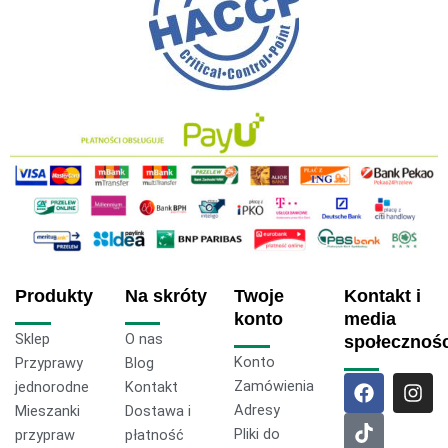
Produkty
Na skróty
Twoje
Kontakt i
konto
media
Sklep
O nas
społecznoś
Konto
Przyprawy
Blog
F
T
I
Zamówienia
jednorodne
Kontakt
a
i
n
Adresy
Mieszanki
Dostawa i
c
k
s
Pliki do
przypraw
płatność
e
t
t