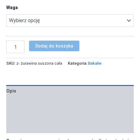
Waga
Dodaj do koszyka
SKU:
z- żurawina suszona cała
Kategoria:
Bakalie
Opis
Informacje dodatkowe
Zastosowanie i inspiracje
Informacja żywieniowa