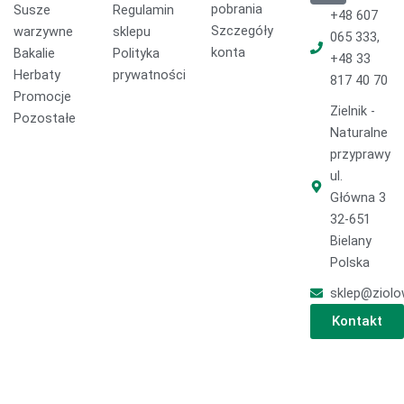
pobrania
Susze
Regulamin
b
o
a
+48 607
o
k
g
Szczegóły
warzywne
sklepu
065 333,
o
r
konta
Bakalie
Polityka
+48 33
k
a
Herbaty
prywatności
817 40 70
m
Promocje
Zielnik -
Pozostałe
Naturalne
przyprawy
ul.
Główna 3
32-651
Bielany
Polska
sklep@ziolo
Kontakt