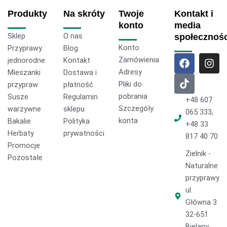
Produkty
Na skróty
Twoje
Kontakt i
konto
media
Sklep
O nas
społecznoś
Konto
Przyprawy
Blog
F
T
I
Zamówienia
jednorodne
Kontakt
a
i
n
Adresy
Mieszanki
Dostawa i
c
k
s
Pliki do
przypraw
płatność
e
t
t
pobrania
Susze
Regulamin
b
o
a
+48 607
o
k
g
Szczegóły
warzywne
sklepu
065 333,
o
r
konta
Bakalie
Polityka
+48 33
k
a
Herbaty
prywatności
817 40 70
m
Promocje
Zielnik -
Pozostałe
Naturalne
przyprawy
ul.
Główna 3
32-651
Bielany