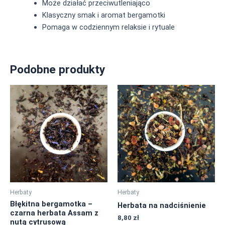
Może działać przeciwutleniająco
Klasyczny smak i aromat bergamotki
Pomaga w codziennym relaksie i rytuale
Podobne produkty
Ten
Ten
produkt
produkt
ma
ma
wiele
wiele
wariantów.
wariantów.
Opcje
Opcje
można
można
wybrać
wybrać
na
na
Herbaty
Herbaty
stronie
stronie
Błękitna bergamotka –
Herbata na nadciśnienie
produktu
produktu
czarna herbata Assam z
8,80
zł
nutą cytrusową