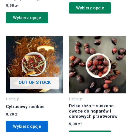
9,90
zł
Wybierz opcje
Wybierz opcje
Ten
Ten
produkt
produkt
ma
ma
wiele
wiele
wariantów.
wariantów.
Opcje
Opcje
można
można
OUT OF STOCK
wybrać
wybrać
na
na
Herbaty
Herbaty
stronie
stronie
Dzika róża – suszone
Cytrusowy rooibos
produktu
produktu
owoce do naparów i
8,20
zł
domowych przetworów
5,00
zł
Wybierz opcje