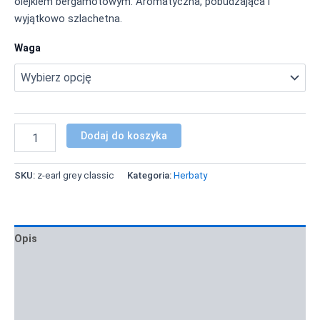
olejkiem bergamotowym. Aromatyczna, pobudzająca i
wyjątkowo szlachetna.
Waga
Dodaj do koszyka
SKU:
z-earl grey classic
Kategoria:
Herbaty
Opis
Informacje dodatkowe
Zastosowanie i inspiracje