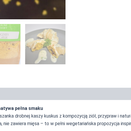
piracje
Informacja żywieniowa
rnatywa pełna smaku
anka drobnej kaszy kuskus z kompozycją ziół, przypraw i natur
ka, nie zawiera mięsa – to w pełni wegetariańska propozycja in