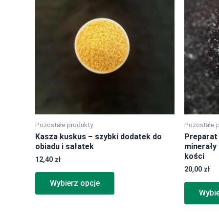
ma
wiele
wariantów.
Opcje
można
wybrać
na
stronie
produktu
Pozostałe produkty
Pozostałe 
Kasza kuskus – szybki dodatek do
Preparat 
obiadu i sałatek
minerały 
kości
12,40
zł
20,00
zł
Wybierz opcje
Wybie