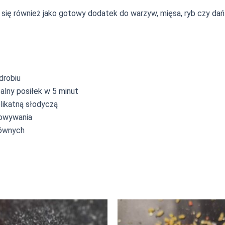
ię również jako gotowy dodatek do warzyw, mięsa, ryb czy dań z 
drobiu
alny posiłek w 5 minut
elikatną słodyczą
howywania
łównych
Ten
Ten
produkt
produk