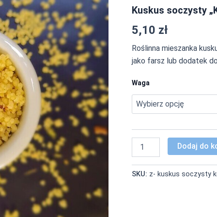
Vege
Kuskus soczysty „K
z
ziołami
5,10
zł
i
przyprawami
Roślinna mieszanka kusku
jako farsz lub dodatek d
Waga
Dodaj do k
SKU:
z- kuskus soczysty 