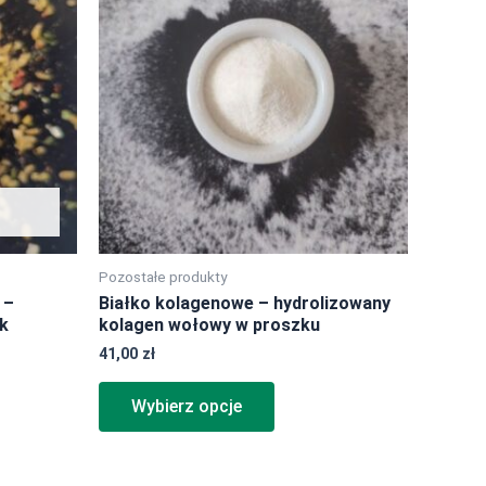
ma
wiele
ów.
wariantów.
Opcje
można
wybrać
na
stronie
tu
produktu
Pozostałe produkty
 –
Białko kolagenowe – hydrolizowany
ek
kolagen wołowy w proszku
41,00
zł
Wybierz opcje