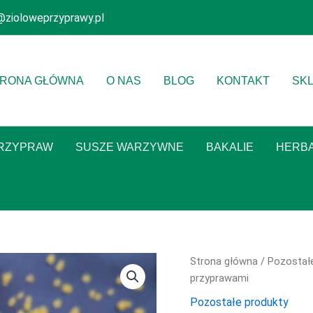
@zioloweprzyprawy.pl
RONA GŁÓWNA
O NAS
BLOG
KONTAKT
SK
PRZYPRAW
SUSZE WARZYWNE
BAKALIE
HERB
ilość
Strona główna
/
Pozostał
Kuskus
przyprawami
soczysty
Pozostałe produkty
„Kurczak”