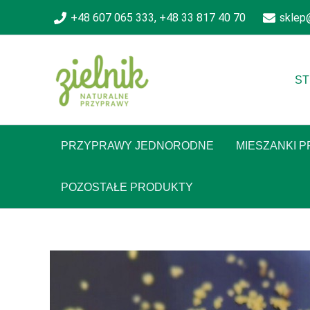
Skip
+48 607 065 333, +48 33 817 40 70
sklep
to
content
ST
PRZYPRAWY JEDNORODNE
MIESZANKI 
POZOSTAŁE PRODUKTY