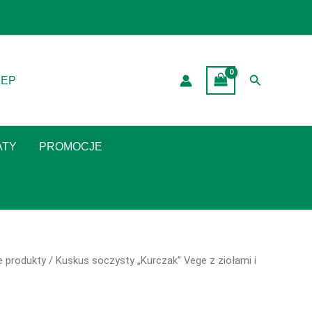
Search
LEP
ATY
PROMOCJE
e produkty
/ Kuskus soczysty „Kurczak” Vege z ziołami i