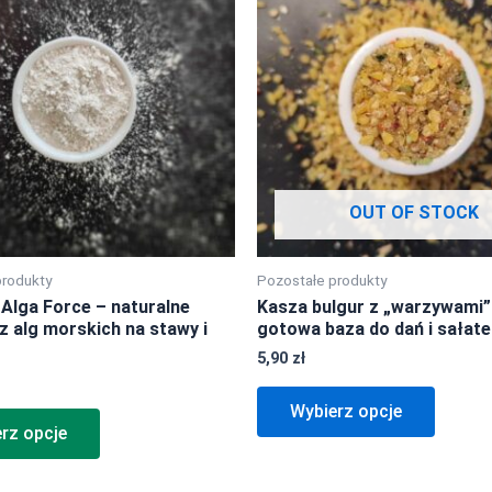
ma
ma
wiele
wiele
wariantów.
wariant
Opcje
Opcje
można
można
wybrać
wybrać
na
na
OUT OF STOCK
stronie
stronie
produktu
produk
produkty
Pozostałe produkty
Alga Force – naturalne
Kasza bulgur z „warzywami”
z alg morskich na stawy i
gotowa baza do dań i sałat
5,90
zł
Wybierz opcje
rz opcje