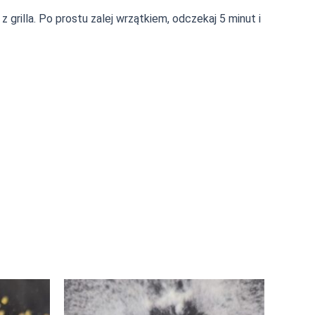
grilla. Po prostu zalej wrzątkiem, odczekaj 5 minut i
Ten
t
produkt