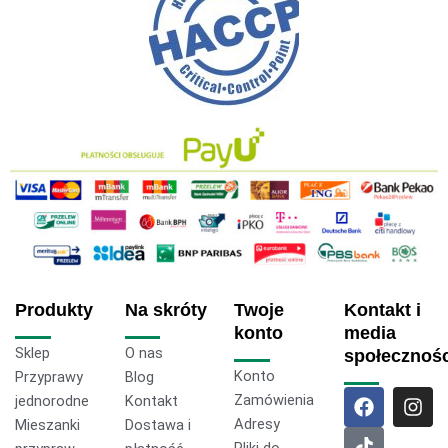
Produkty
Na skróty
Twoje
Kontakt i
konto
media
Sklep
O nas
społecznoś
Konto
Przyprawy
Blog
F
T
I
Zamówienia
jednorodne
Kontakt
a
i
n
Adresy
Mieszanki
Dostawa i
c
k
s