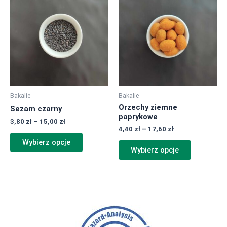
produkt
produkt
od
od
ma
ma
3,80 zł
4,40 zł
do
do
wiele
wiele
15,00 zł
17,60 zł
wariantów.
wariantów.
Opcje
Opcje
można
można
wybrać
wybrać
na
na
Bakalie
Bakalie
stronie
stronie
Orzechy ziemne
Sezam czarny
produktu
produktu
paprykowe
3,80
zł
–
15,00
zł
4,40
zł
–
17,60
zł
Wybierz opcje
Wybierz opcje