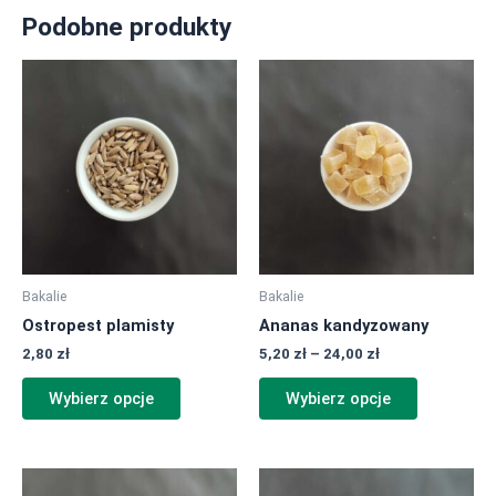
Podobne produkty
Zakres
Ten
Ten
cen:
produkt
produkt
od
ma
ma
5,20 zł
do
wiele
wiele
24,00 zł
wariantów.
wariantów.
Opcje
Opcje
można
można
wybrać
wybrać
na
na
Bakalie
Bakalie
stronie
stronie
Ostropest plamisty
Ananas kandyzowany
produktu
produktu
2,80
zł
5,20
zł
–
24,00
zł
Wybierz opcje
Wybierz opcje
Zakres
Zakres
Ten
Ten
cen:
cen: