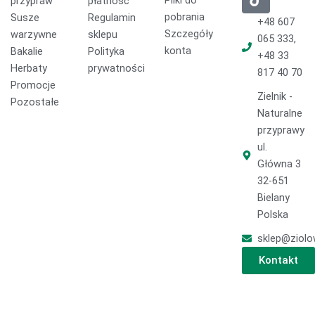
Pliki do
przypraw
płatność
e
t
t
pobrania
Susze
Regulamin
b
o
a
+48 607
o
k
g
Szczegóły
warzywne
sklepu
065 333,
o
r
konta
Bakalie
Polityka
+48 33
k
a
Herbaty
prywatności
817 40 70
m
Promocje
Zielnik -
Pozostałe
Naturalne
przyprawy
ul.
Główna 3
32-651
Bielany
Polska
sklep@ziolo
Kontakt