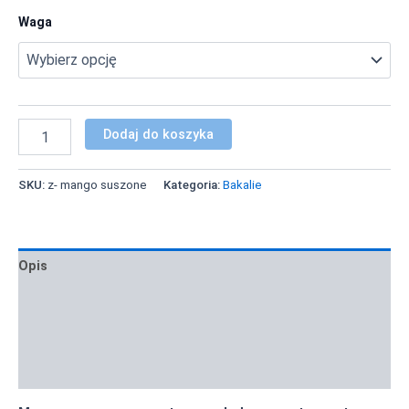
Waga
Dodaj do koszyka
SKU:
z- mango suszone
Kategoria:
Bakalie
Opis
Informacje dodatkowe
Zastosowanie i inspiracje
Informacja żywieniowa