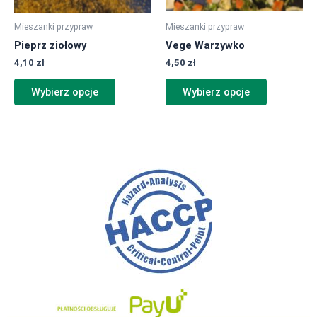
wybrać
wybrać
na
na
Mieszanki przypraw
Mieszanki przypraw
stronie
stronie
Pieprz ziołowy
Vege Warzywko
produktu
produktu
4,10
zł
4,50
zł
Wybierz opcje
Wybierz opcje