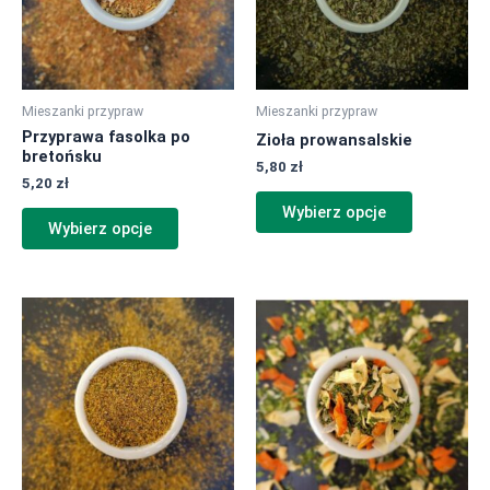
Opcje
Opcje
można
można
wybrać
wybrać
na
na
Mieszanki przypraw
Mieszanki przypraw
stronie
stronie
Przyprawa fasolka po
Zioła prowansalskie
produktu
produktu
bretońsku
5,80
zł
5,20
zł
Wybierz opcje
Wybierz opcje
Ten
Ten
produkt
produkt
ma
ma
wiele
wiele
wariantów.
wariantów.
Opcje
Opcje
można
można