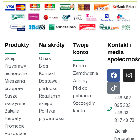
Produkty
Na skróty
Twoje
Kontakt i
konto
media
Sklep
O nas
społecznoś
Konto
Przyprawy
Blog
F
T
I
Zamówienia
jednorodne
Kontakt
a
i
n
Adresy
Mieszanki
Dostawa i
c
k
s
Pliki do
przypraw
płatność
e
t
t
pobrania
Susze
Regulamin
b
o
a
+48 607
o
k
g
Szczegóły
warzywne
sklepu
065 333,
o
r
konta
Bakalie
Polityka
+48 33
k
a
Herbaty
prywatności
817 40 70
m
Promocje
Zielnik -
Pozostałe
Naturalne