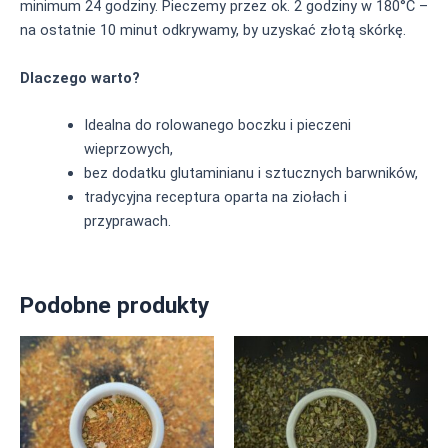
minimum 24 godziny. Pieczemy przez ok. 2 godziny w 180°C –
na ostatnie 10 minut odkrywamy, by uzyskać złotą skórkę.
Dlaczego warto?
Idealna do rolowanego boczku i pieczeni
wieprzowych,
bez dodatku glutaminianu i sztucznych barwników,
tradycyjna receptura oparta na ziołach i
przyprawach.
Podobne produkty
Ten
Ten
produkt
produkt
ma
ma
wiele
wiele
wariantów.
wariantów.