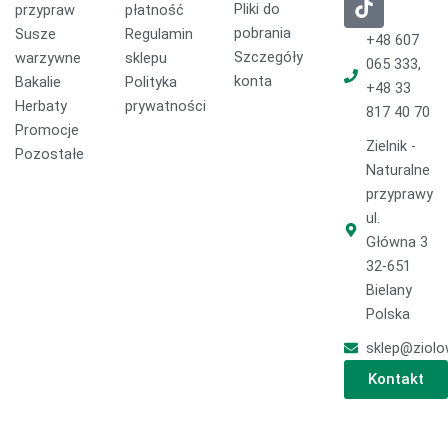
Pliki do
przypraw
płatność
e
t
t
pobrania
Susze
Regulamin
b
o
a
+48 607
o
k
g
Szczegóły
warzywne
sklepu
065 333,
o
r
konta
Bakalie
Polityka
+48 33
k
a
Herbaty
prywatności
817 40 70
m
Promocje
Zielnik -
Pozostałe
Naturalne
przyprawy
ul.
Główna 3
32-651
Bielany
Polska
sklep@ziolo
Kontakt