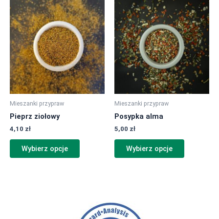
Ten
Ten
produkt
produkt
ma
ma
wiele
wiele
wariantów.
wariantów.
Opcje
Opcje
można
można
wybrać
wybrać
na
na
Mieszanki przypraw
Mieszanki przypraw
stronie
stronie
Pieprz ziołowy
Posypka alma
produktu
produktu
4,10
zł
5,00
zł
Wybierz opcje
Wybierz opcje