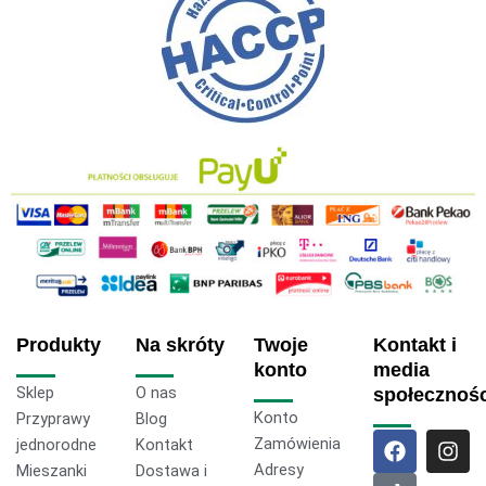
Produkty
Na skróty
Twoje
Kontakt i
konto
media
Sklep
O nas
społecznoś
Konto
Przyprawy
Blog
F
T
I
Zamówienia
jednorodne
Kontakt
a
i
n
Adresy
Mieszanki
Dostawa i
c
k
s