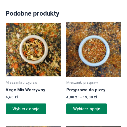
Podobne produkty
Zakres
Ten
Ten
cen:
produkt
produkt
od
ma
ma
4,00 zł
do
wiele
wiele
19,00 zł
wariantów.
wariantów.
Opcje
Opcje
można
można
wybrać
wybrać
na
na
Mieszanki przypraw
Mieszanki przypraw
stronie
stronie
Vege Mix Warzywny
Przyprawa do pizzy
produktu
produktu
4,60
zł
4,00
zł
–
19,00
zł
Wybierz opcje
Wybierz opcje