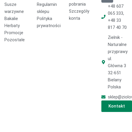
pobrania
Susze
Regulamin
b
o
a
+48 607
o
k
g
Szczegóły
warzywne
sklepu
065 333,
o
r
konta
Bakalie
Polityka
+48 33
k
a
Herbaty
prywatności
817 40 70
m
Promocje
Zielnik -
Pozostałe
Naturalne
przyprawy
ul.
Główna 3
32-651
Bielany
Polska
sklep@ziolo
Kontakt