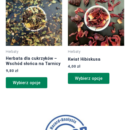
ma
ma
wiele
wiele
wariantów.
wariantów.
Opcje
Opcje
można
można
wybrać
wybrać
na
na
Herbaty
Herbaty
stronie
stronie
Herbata dla cukrzyków –
Kwiat Hibiskusa
produktu
produktu
Wschód słońca na Tarnicy
4,00
zł
9,80
zł
Wybierz opcje
Wybierz opcje