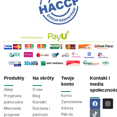
Produkty
Na skróty
Twoje
Kontakt i
konto
media
Sklep
O nas
społecznoś
Konto
Przyprawy
Blog
F
T
I
Zamówienia
jednorodne
Kontakt
a
i
n
Adresy
Mieszanki
Dostawa i
c
k
s
Pliki do
przypraw
płatność
e
t
t