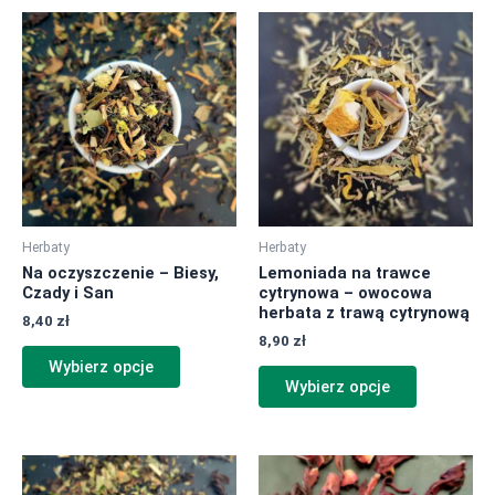
Ten
Ten
produkt
produkt
ma
ma
wiele
wiele
wariantów.
wariantów.
Opcje
Opcje
można
można
wybrać
wybrać
na
na
Herbaty
Herbaty
stronie
stronie
Na oczyszczenie – Biesy,
Lemoniada na trawce
produktu
produktu
Czady i San
cytrynowa – owocowa
herbata z trawą cytrynową
8,40
zł
8,90
zł
Wybierz opcje
Wybierz opcje
Ten
Ten
produkt
produkt