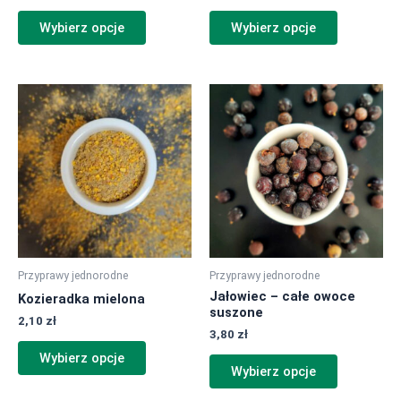
Wybierz opcje
Wybierz opcje
Ten
Ten
produkt
produkt
ma
ma
wiele
wiele
wariantów.
wariantów.
Opcje
Opcje
można
można
wybrać
wybrać
na
na
Przyprawy jednorodne
Przyprawy jednorodne
stronie
stronie
Jałowiec – całe owoce
Kozieradka mielona
produktu
produktu
suszone
2,10
zł
3,80
zł
Wybierz opcje
Wybierz opcje