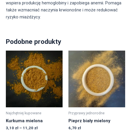
wspiera produkcję hemoglobiny i zapobiega anemii. Pomaga
także wzmacniać naczynia krwionośne i może redukować
ryzyko miażdżycy.
Podobne produkty
Zakres
Ten
Ten
cen:
produkt
produkt
od
ma
ma
3,10 zł
do
wiele
wiele
11,20 zł
wariantów.
wariantów.
Opcje
Opcje
można
można
wybrać
wybrać
na
na
Najchętniej kupowane
Przyprawy jednorodne
stronie
stronie
Kurkuma mielona
Pieprz biały mielony
produktu
produktu
3,10
zł
–
11,20
zł
6,70
zł