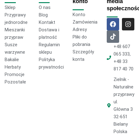
konto
media
Sklep
O nas
społecznoś
Konto
Przyprawy
Blog
F
T
I
Zamówienia
jednorodne
Kontakt
a
i
n
Adresy
Mieszanki
Dostawa i
c
k
s
Pliki do
przypraw
płatność
e
t
t
pobrania
Susze
Regulamin
b
o
a
+48 607
o
k
g
Szczegóły
warzywne
sklepu
065 333,
o
r
konta
Bakalie
Polityka
+48 33
k
a
Herbaty
prywatności
817 40 70
m
Promocje
Zielnik -
Pozostałe
Naturalne
przyprawy
ul.
Główna 3
32-651
Bielany
Polska