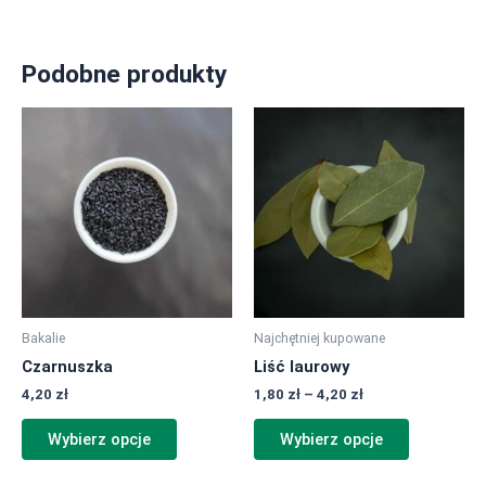
Podobne produkty
Zakres
Ten
Ten
cen:
produkt
produkt
od
ma
ma
1,80 zł
do
wiele
wiele
4,20 zł
wariantów.
wariantów.
Opcje
Opcje
można
można
wybrać
wybrać
na
na
Bakalie
Najchętniej kupowane
stronie
stronie
Czarnuszka
Liść laurowy
produktu
produktu
4,20
zł
1,80
zł
–
4,20
zł
Wybierz opcje
Wybierz opcje