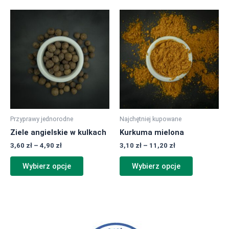
Zakres
Zakres
Ten
Ten
cen:
cen:
produkt
produkt
od
od
ma
ma
3,60 zł
3,10 zł
do
do
wiele
wiele
4,90 zł
11,20 zł
wariantów.
wariantów.
Opcje
Opcje
można
można
wybrać
wybrać
na
na
Przyprawy jednorodne
Najchętniej kupowane
stronie
stronie
Ziele angielskie w kulkach
Kurkuma mielona
produktu
produktu
3,60
zł
–
4,90
zł
3,10
zł
–
11,20
zł
Wybierz opcje
Wybierz opcje