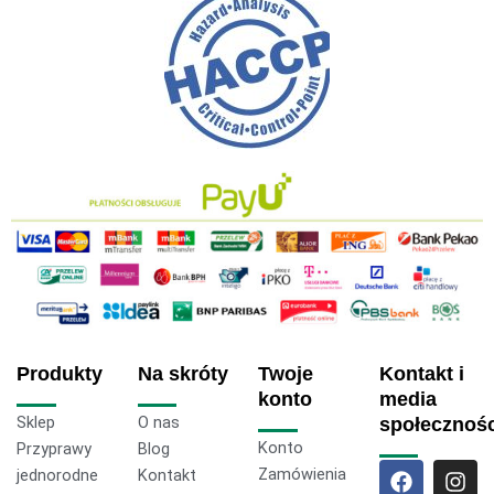
Produkty
Na skróty
Twoje
Kontakt i
konto
media
Sklep
O nas
społecznoś
Konto
Przyprawy
Blog
F
T
I
Zamówienia
jednorodne
Kontakt
a
i
n