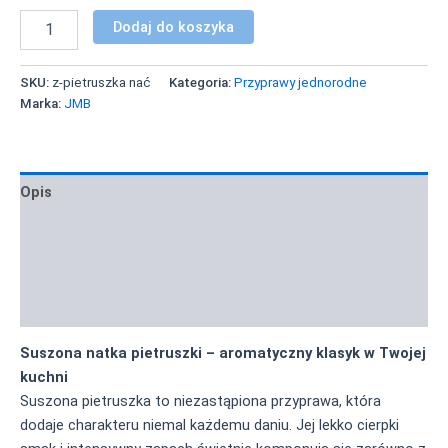
Dodaj do koszyka
SKU:
z-pietruszka nać
Kategoria:
Przyprawy jednorodne
Marka:
JMB
Opis
Informacje dodatkowe
Zastosowanie i inspiracje
Informacja żywieniowa
Suszona natka pietruszki – aromatyczny klasyk w Twojej
kuchni
Suszona pietruszka to niezastąpiona przyprawa, która
dodaje charakteru niemal każdemu daniu. Jej lekko cierpki